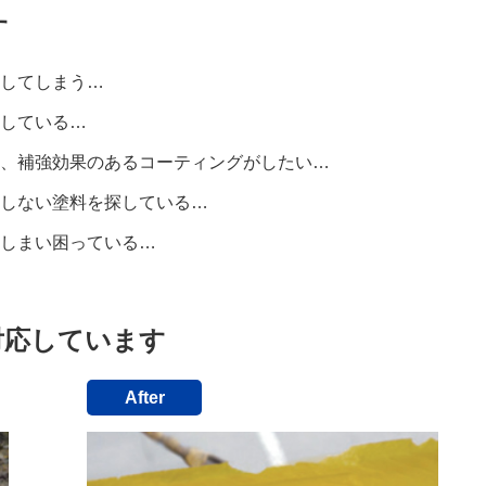
す
行してしまう…
探している…
め、補強効果のあるコーティングがしたい…
化しない塗料を探している…
てしまい困っている…
対応しています
After