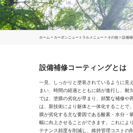
ホーム
>
カーボンニュートラルメニュー
>
その他
>
設備補
設備補修コーティングとは
一見、しっかりと塗装されているように見
まい、時間の経過とともに錆が進行し、耐
では、塗膜の劣化が早まり、頻繁な補修や
は、新技術により躯体と一体化することで
膜が劣化する主な要因である酸素・水分・
幅に向上させることができます。これによ
テナンス頻度を削減し、維持管理コストの